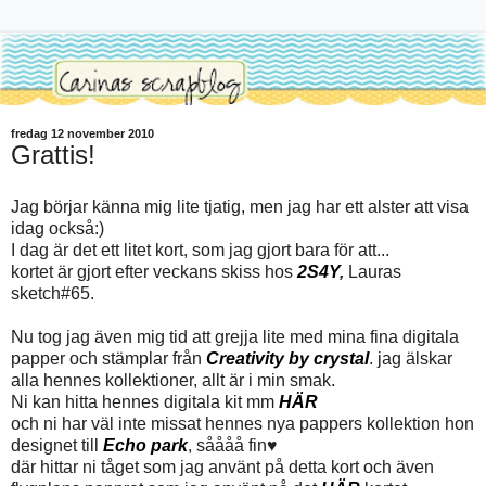
fredag 12 november 2010
Grattis!
Jag börjar känna mig lite tjatig, men jag har ett alster att visa
idag också:)
I dag är det ett litet kort, som jag gjort bara för att...
kortet är gjort efter veckans skiss hos
2S4Y
,
Lauras
sketch#65.
Nu tog jag även mig tid att grejja lite med mina fina digitala
papper och stämplar från
Creativity by crystal
. jag älskar
alla hennes kollektioner, allt är i min smak.
Ni kan hitta hennes digitala kit mm
HÄR
och ni har väl inte missat hennes nya pappers kollektion hon
designet till
Echo park
, såååå fin♥
där hittar ni tåget som jag använt på detta kort och även